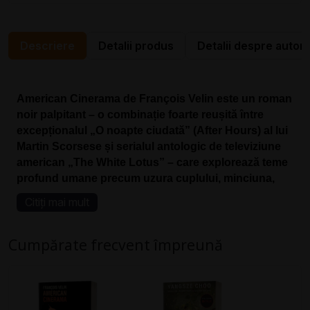
Descriere
Detalii produs
Detalii despre autor
American Cinerama de François Velin este un roman
noir palpitant – o combinație foarte reușită între
excepționalul „O noapte ciudată” (After Hours) al lui
Martin Scorsese și serialul antologic de televiziune
american „The White Lotus” – care explorează teme
profund umane precum uzura cuplului, minciuna,
ambiția și reușitele amețitoare. Este, de asemenea,
Citiți mai mult
un omagiu adus orașului New York, faunei sale
urbane și imaginarului său cinematografic și
Cumpărate frecvent împreună
muzical, puse în valoare în mod excepțional în
aceste pagini de personajele atent conturate și pline
de culoare.