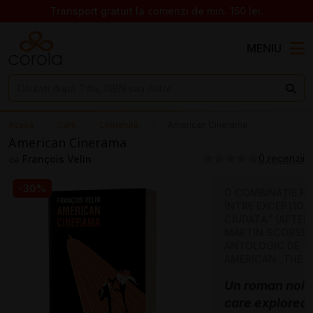
Transport gratuit la comenzi de min. 150 lei.
MENIU
Acasă
Cărți
Literatură
American Cinerama
American Cinerama
0 recenzii
François Velin
de
-30%
O COMBINAȚIE FO
ÎNTRE EXCEPȚION
CIUDATĂ” (AFTER 
MARTIN SCORSESE
ANTOLOGIC DE TE
AMERICAN „THE 
Un roman noir 
care explorea