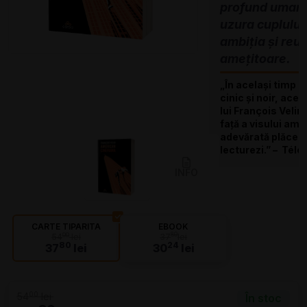
profund uman
uzura cuplului
ambiția și reuș
amețitoare.
„În același timp r
cinic și noir, ace
lui François Velin
față a visului ame
adevărată plăcere
lecturezi.” – Télé
INFO
CARTE TIPARITA
EBOOK
80
00
54
lei
37
lei
80
24
37
lei
30
lei
00
54
lei
În stoc