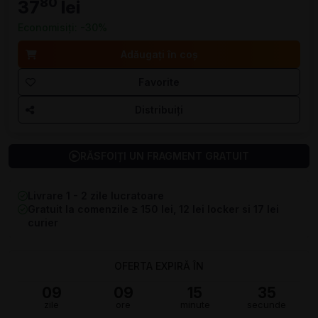
80
37
lei
Economisiți: -30%
Adăugați în coș
Favorite
Distribuiți
RĂSFOIȚI UN FRAGMENT GRATUIT
Livrare 1 - 2 zile lucratoare
Gratuit la comenzile ≥ 150 lei, 12 lei locker si 17 lei
curier
OFERTA EXPIRĂ ÎN
09
09
15
34
zile
ore
minute
secunde