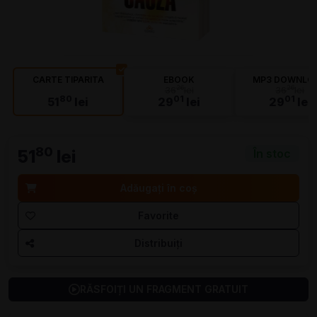
CARTE TIPARITA
EBOOK
MP3 DOWNLO
26
26
36
lei
36
lei
80
01
01
51
lei
29
lei
29
lei
80
51
lei
În stoc
Adăugați în coș
Favorite
Distribuiți
RĂSFOIȚI UN FRAGMENT GRATUIT