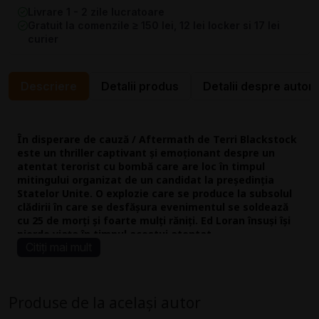
Livrare 1 - 2 zile lucratoare
Gratuit la comenzile ≥ 150 lei, 12 lei locker si 17 lei
curier
Descriere
Detalii produs
Detalii despre autor
În disperare de cauză / Aftermath de Terri Blackstock
este un thriller captivant și emoționant despre un
atentat terorist cu bombă care are loc în timpul
mitingului organizat de un candidat la președinția
Statelor Unite. O explozie care se produce la subsolul
clădirii în care se desfășura evenimentul se soldează
cu 25 de morți și foarte mulți răniți. Ed Loran însuși își
pierde viața în timpul acestui atentat.
Citiți mai mult
În urma evenimentului, Dustin Webb este considerat
principalul suspect și arestat. Mai târziu, acesta avea să afle
Produse de la același autor
că fusese victima unei înscenări puse la cale chiar de cel mai